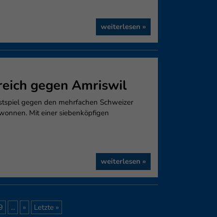
weiterlesen »
greich gegen Amriswil
stspiel gegen den mehrfachen Schweizer
gewonnen. Mit einer siebenköpfigen
weiterlesen »
9
...
»
Letzte »