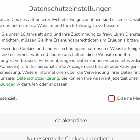
Datenschutzeinstellungen
utzen Cookies auf unserer Website. Einige von ihnen sind essenziell, w
e uns helfen, diese Website und Ihre Erfahrung zu verbessern.
Sie unter 16 Jahre alt sind und Ihre Zustimmung zu freiwilligen Dienst
 möchten, müssen Sie Ihre Erziehungsberechtigten um Erlaubnis bitten.
erwenden Cookies und andere Technologien auf unserer Website. Einige
 sind essenziell, während andere uns helfen, diese Website und Ihre
rung zu verbessern.
Personenbezogene Daten können verarbeitet werden
-Adressen), z. B. für personalisierte Anzeigen und Inhalte oder Anzeigen
tsmessung.
Weitere Informationen über die Verwendung Ihrer Daten fin
n unserer
Datenschutzerklärung
.
Sie können Ihre Auswahl jederzeit unter
TICKETS
FANSHOP
VFB
MEDIEN
PAR
ellungen
widerrufen oder anpassen.
schutzeinstellungen
ssenziell
Externe Me
12. Oktober 2016
Heynen: „Ich liebe es Favorit zu s
Ich akzeptiere
Der VfB Friedrichshafen hat bei seiner Saisonpressekonferenz
für die kommende Saison vorgestellt. Die Favoritenrolle schrei
dem Meister ...
Nur essenzielle Cookies akzeptieren