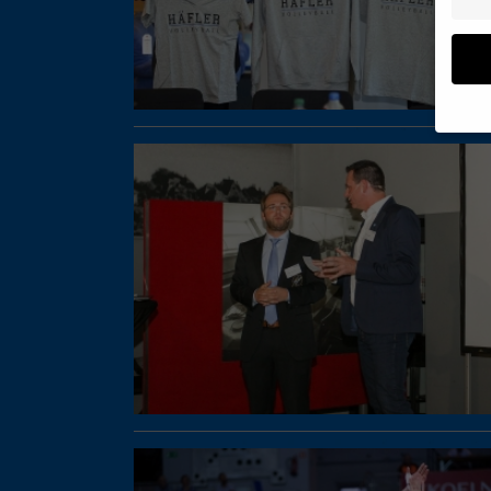
Wenn 
geben
Wir v
ihnen
Erfah
B. IP
Inhal
Sie i
Hier 
Einwi
lasse
Sp
Daten