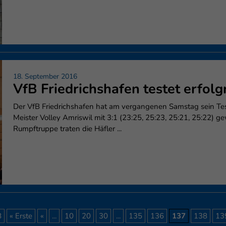
18. September 2016
VfB Friedrichshafen testet erfol
Der VfB Friedrichshafen hat am vergangenen Samstag sein Te
Meister Volley Amriswil mit 3:1 (23:25, 25:23, 25:21, 25:22) 
Rumpftruppe traten die Häfler ...
8
« Erste
«
...
10
20
30
...
135
136
137
138
13