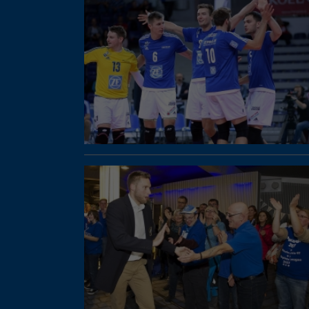
Ess
Essen
Funkt
Ext
Inha
block
diese