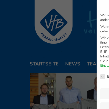
Wir n
ander
Wenn 
geben
Wir v
ihnen
Erfah
B. IP
Inhal
Sie i
STARTSEITE
NEWS
TEAM
Einst
Daten
E