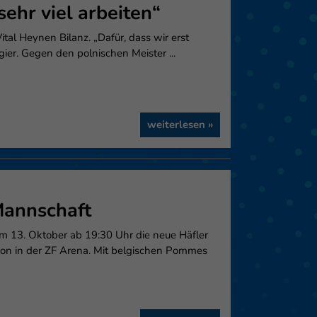
ehr viel arbeiten“
eie
tal Heynen Bilanz. „Dafür, dass wir erst
ier. Gegen den polnischen Meister ...
Externe Medien
f
weiterlesen »
pressum
Mannschaft
m 13. Oktober ab 19:30 Uhr die neue Häfler
tion in der ZF Arena. Mit belgischen Pommes