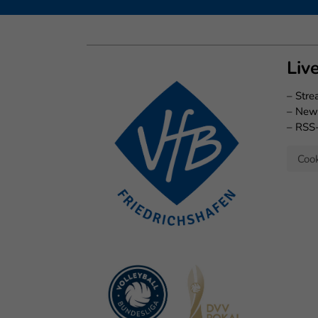
Liv
–
Str
–
New
–
RSS
Cook