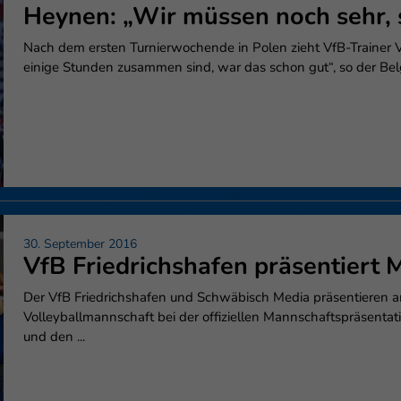
enziell (1)
Heynen: „Wir müssen noch sehr, s
zielle Cookies ermöglichen grundlegende Funktionen und sind für die einwandfr
Nach dem ersten Turnierwochende in Polen zieht VfB-Trainer Vi
ion der Website erforderlich.
einige Stunden zusammen sind, war das schon gut“, so der Belg
Cookie-Informationen anzeigen
erne Medien (6)
lte von Videoplattformen und Social-Media-Plattformen werden standardmäßig
iert. Wenn Cookies von externen Medien akzeptiert werden, bedarf der Zugriff au
 Inhalte keiner manuellen Einwilligung mehr.
Cookie-Informationen anzeigen
Datenschutzerklärung
Im
30. September 2016
VfB Friedrichshafen präsentiert 
Der VfB Friedrichshafen und Schwäbisch Media präsentieren a
Volleyballmannschaft bei der offiziellen Mannschaftspräsenta
und den ...