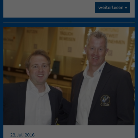
Datenschutzeinstellungen
weiterlesen »
Essenziell (1)
Essenzielle Cookies ermöglichen grundlegende Funktionen und sind für die 
Funktion der Website erforderlich.
Cookie-Informationen anzeigen
Externe Medien (6)
Inhalte von Videoplattformen und Social-Media-Plattformen werden standa
blockiert. Wenn Cookies von externen Medien akzeptiert werden, bedarf der Z
diese Inhalte keiner manuellen Einwilligung mehr.
Cookie-Informationen anzeigen
Datenschutzerklär
28. Juli 2016