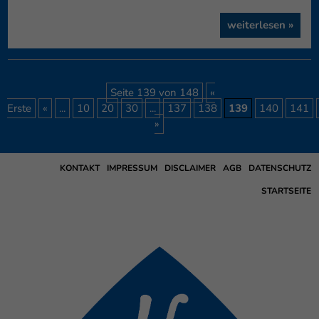
weiterlesen »
Seite 139 von 148
«
Erste
«
...
10
20
30
...
137
138
139
140
141
»
KONTAKT
IMPRESSUM
DISCLAIMER
AGB
DATENSCHUTZ
STARTSEITE