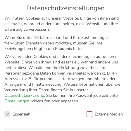
Datenschutzeinstellungen
MENÜ
Wir nutzen Cookies auf unserer Website. Einige von ihnen sind
essenziell, während andere uns helfen, diese Website und Ihre
Disclaimer
Impressum
Datenschutz
Erfahrung zu verbessern.
Wenn Sie unter 16 Jahre alt sind und Ihre Zustimmung zu
freiwilligen Diensten geben möchten, müssen Sie Ihre
Erziehungsberechtigten um Erlaubnis bitten.
Wir verwenden Cookies und andere Technologien auf unserer
Website. Einige von ihnen sind essenziell, während andere uns
helfen, diese Website und Ihre Erfahrung zu verbessern.
Personenbezogene Daten können verarbeitet werden (z. B. IP-
Adressen), z. B. für personalisierte Anzeigen und Inhalte oder
Anzeigen- und Inhaltsmessung.
Weitere Informationen über die
Verwendung Ihrer Daten finden Sie in unserer
Datenschutzerklärung
.
Sie können Ihre Auswahl jederzeit unter
Einstellungen
widerrufen oder anpassen.
27. Februar 2014
Datenschutzeinstellungen
Die Serie soll nicht reißen
Essenziell
Externe Medien
In der zweiten Bundesliga haben die Volley YoungStars