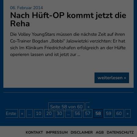
06. Februar 2014
Nach Hüft-OP kommt jetzt die
Reha
Die Volley YoungStars müssen die nächste Zeit auf ihren
Co-Trainer Bogdan „Bobbi“ Jalowietzki verzichten: Er hat
sich Im Klinikum Friedrichshafen erfolgreich an der Hüfte
operieren lassen und ist jetzt zur ...
weiterlesen »
Seite 58 von 60
«
Erste
«
...
10
20
30
...
56
57
58
59
60
»
KONTAKT
IMPRESSUM
DISCLAIMER
AGB
DATENSCHUTZ