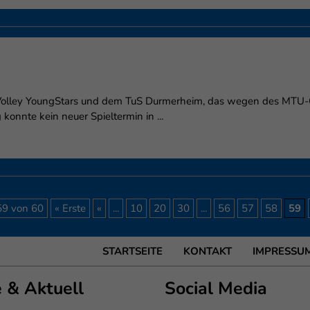
n Volley YoungStars und dem TuS Durmerheim, das wegen des MTU-
konnte kein neuer Spieltermin in ...
59 von 60
« Erste
«
...
10
20
30
...
56
57
58
59
STARTSEITE
KONTAKT
IMPRESSU
e & Aktuell
Social Media