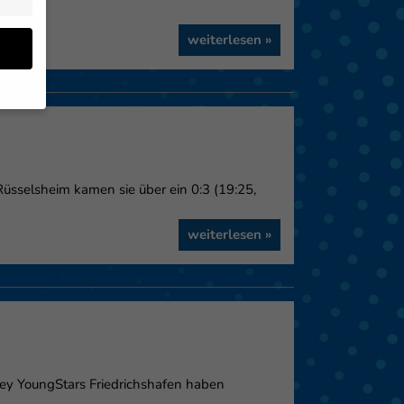
weiterlesen »
en
 von
üsselsheim kamen sie über ein 0:3 (19:25,
 (z.
- und
weiterlesen »
den
eigen
Zurück
ley YoungStars Friedrichshafen haben