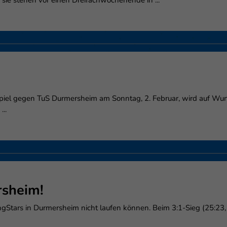
sie stehen vor einen Dreifachwochenende in ...
enziell (1)
zielle Cookies ermöglichen grundlegende Funktionen und sind für die einwandfr
ion der Website erforderlich.
Cookie-Informationen anzeigen
erne Medien (6)
lte von Videoplattformen und Social-Media-Plattformen werden standardmäßig
iert. Wenn Cookies von externen Medien akzeptiert werden, bedarf der Zugriff au
 Inhalte keiner manuellen Einwilligung mehr.
iel gegen TuS Durmersheim am Sonntag, 2. Februar, wird auf Wuns
..
Cookie-Informationen anzeigen
Datenschutzerklärung
Im
rsheim!
YoungStars in Durmersheim nicht laufen können. Beim 3:1-Sieg (25:23