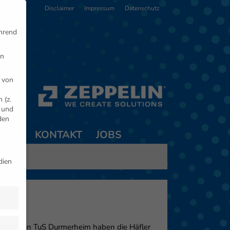
Disclaimer
Impressum
Datenschutz
ährend
en
 von
 (z.
- und
den
TNER
KONTAKT
JOBS
dien
 Auch gegen TuS Durmerheim haben die Häfler