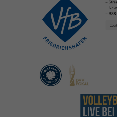
–
Str
–
New
–
RSS
Cook