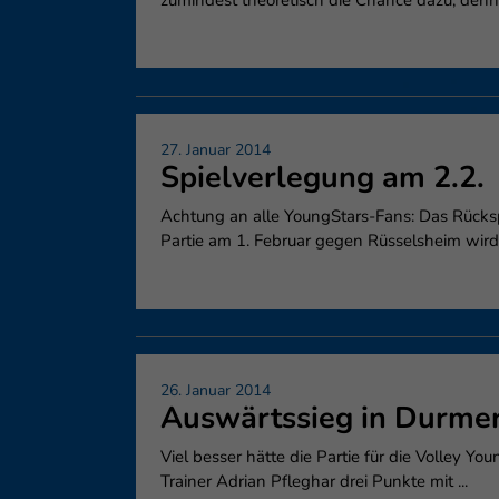
zumindest theoretisch die Chance dazu, denn 
Ess
Essen
Funkt
Ext
27. Januar 2014
Spielverlegung am 2.2.
Inha
block
diese
Achtung an alle YoungStars-Fans: Das Rücksp
Partie am 1. Februar gegen Rüsselsheim wird .
26. Januar 2014
Auswärtssieg in Durme
Viel besser hätte die Partie für die Volley 
Trainer Adrian Pfleghar drei Punkte mit ...