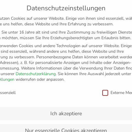
Datenschutzeinstellungen
utzen Cookies auf unserer Website. Einige von ihnen sind essenziell, w
e uns helfen, diese Website und Ihre Erfahrung zu verbessern.
Sie unter 16 Jahre alt sind und Ihre Zustimmung zu freiwilligen Dienst
 möchten, müssen Sie Ihre Erziehungsberechtigten um Erlaubnis bitten.
erwenden Cookies und andere Technologien auf unserer Website. Einige
 sind essenziell, während andere uns helfen, diese Website und Ihre
rung zu verbessern.
Personenbezogene Daten können verarbeitet werden
-Adressen), z. B. für personalisierte Anzeigen und Inhalte oder Anzeigen
tsmessung.
Weitere Informationen über die Verwendung Ihrer Daten fin
n unserer
Datenschutzerklärung
.
Sie können Ihre Auswahl jederzeit unter
TICKETS
FANSHOP
VFB
MEDIEN
PAR
ellungen
widerrufen oder anpassen.
schutzeinstellungen
TEAM
TRAINER
SPIELPLAN 2023/24
ssenziell
Externe Me
Ich akzeptiere
ind drei
Nur essenzielle Cookies akzeptieren
ndere als erstrebenswert. Die YoungStars haben genau das erlebt.