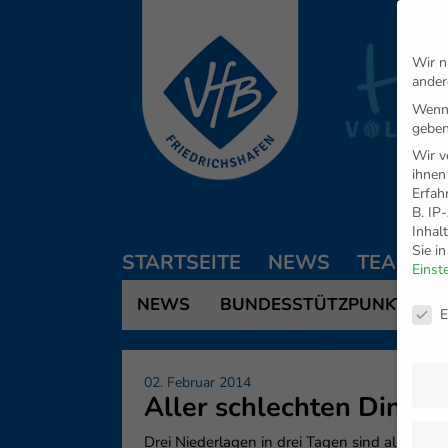
Wir n
ander
Wenn 
geben
Wir v
ihnen
Erfah
B. IP
Inhal
Sie i
STARTSEITE
NEWS
TEAM
Einst
Daten
NEWS
BUNDESSTÜTZPUNKT
E
02. Februar 2014
Aller schlechten Dinge s
Drei Niederlagen in drei Tagen sind alles a