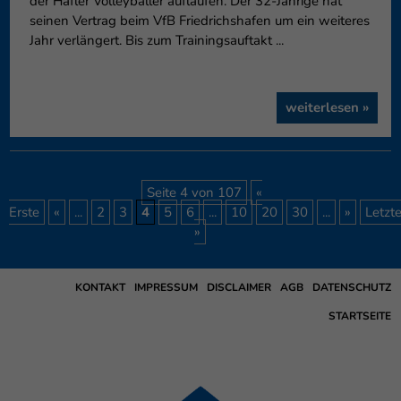
der Häfler Volleyballer auflaufen. Der 32-Jährige hat
seinen Vertrag beim VfB Friedrichshafen um ein weiteres
Jahr verlängert. Bis zum Trainingsauftakt ...
weiterlesen »
Seite 4 von 107
«
Erste
«
...
2
3
4
5
6
...
10
20
30
...
»
Letzt
»
KONTAKT
IMPRESSUM
DISCLAIMER
AGB
DATENSCHUTZ
STARTSEITE