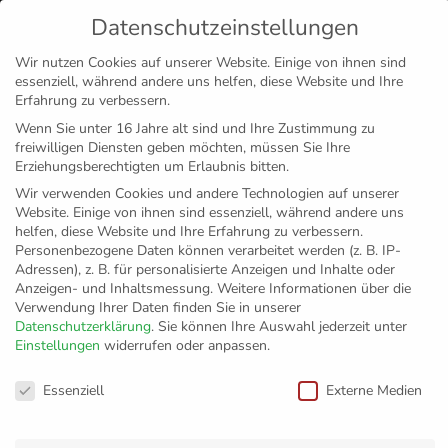
Datenschutzeinstellungen
MENÜ
Wir nutzen Cookies auf unserer Website. Einige von ihnen sind
essenziell, während andere uns helfen, diese Website und Ihre
Disclaimer
Impressum
Datenschutz
Erfahrung zu verbessern.
Wenn Sie unter 16 Jahre alt sind und Ihre Zustimmung zu
freiwilligen Diensten geben möchten, müssen Sie Ihre
Erziehungsberechtigten um Erlaubnis bitten.
Wir verwenden Cookies und andere Technologien auf unserer
Website. Einige von ihnen sind essenziell, während andere uns
helfen, diese Website und Ihre Erfahrung zu verbessern.
Personenbezogene Daten können verarbeitet werden (z. B. IP-
Adressen), z. B. für personalisierte Anzeigen und Inhalte oder
Anzeigen- und Inhaltsmessung.
Weitere Informationen über die
Verwendung Ihrer Daten finden Sie in unserer
Datenschutzerklärung
.
Sie können Ihre Auswahl jederzeit unter
Einstellungen
widerrufen oder anpassen.
03. August 2020
Datenschutzeinstellungen
Die „geile Zeit“ ist vorbei
Essenziell
Externe Medien
Abschiedsstimmung am Bundesstützpunkt Volleyball in