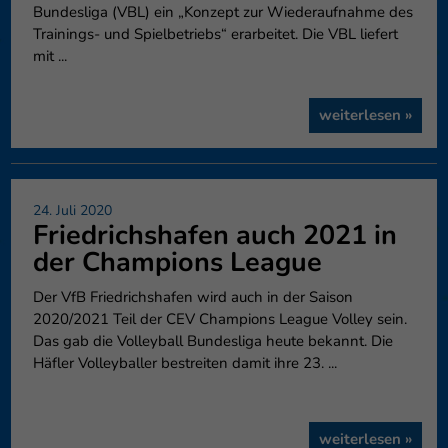
Bundesliga (VBL) ein „Konzept zur Wiederaufnahme des
können Ihre Einwilligung zu ganzen Kategorien geben oder sich
Trainings- und Spielbetriebs“ erarbeitet. Die VBL liefert
weitere Informationen anzeigen lassen und so nur bestimmte
mit ...
Cookies auswählen.
Speichern
Nur essenzielle Cookies akzeptieren
weiterlesen »
Zurück
Datenschutzeinstellungen
Essenziell (1)
24. Juli 2020
Essenzielle Cookies ermöglichen grundlegende Funktionen und sind für
Friedrichshafen auch 2021 in
die einwandfreie Funktion der Website erforderlich.
der Champions League
Cookie-Informationen anzeigen
Externe Medien (6)
Exte
Der VfB Friedrichshafen wird auch in der Saison
2020/2021 Teil der CEV Champions League Volley sein.
Inhalte von Videoplattformen und Social-Media-Plattformen werden
Das gab die Volleyball Bundesliga heute bekannt. Die
standardmäßig blockiert. Wenn Cookies von externen Medien akzeptiert
Häfler Volleyballer bestreiten damit ihre 23. ...
werden, bedarf der Zugriff auf diese Inhalte keiner manuellen
Einwilligung mehr.
Cookie-Informationen anzeigen
weiterlesen »
Datenschutzerklärung
Impressum